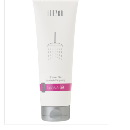
Baby & Kids
Kinderen
Cadeauboeken
Stationery & Gifts
Sieraden
Hebbedingen
Thee, Koffie & wat Lekkers
Wenskaarten