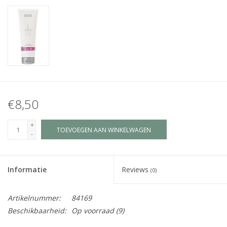
Juf & Meester Cadeaus
Brievenbus Kadootjes
Kadobonnen
Geslaagd!
€8,50
Merken
+
TOEVOEGEN AAN WINKELWAGEN
-
Informatie
Reviews
(0)
Artikelnummer:
84169
Beschikbaarheid:
Op voorraad
(9)