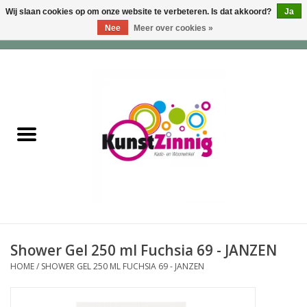
Wij slaan cookies op om onze website te verbeteren. Is dat akkoord?
Ja
Nee
Meer over cookies »
0 Artikelen - €0,00
Home
Servies
Wonen & Lifestyle
Geuren & Zepen
HappySoaps & Shampoo
Bars
Shower Gel 250 ml Fuchsia 69 - JANZEN
HOME
/
SHOWER GEL 250 ML FUCHSIA 69 - JANZEN
Tassen & Portemonnees