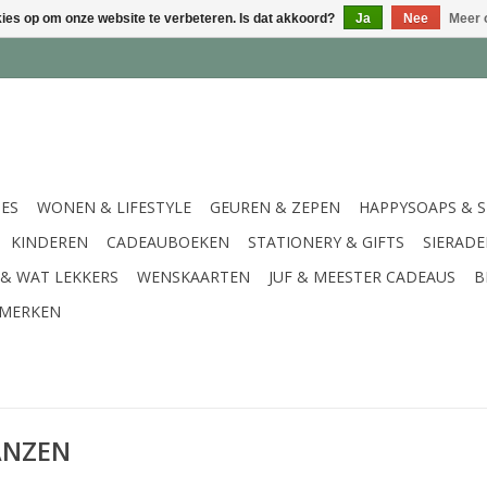
kies op om onze website te verbeteren. Is dat akkoord?
Ja
Nee
Meer 
IES
WONEN & LIFESTYLE
GEUREN & ZEPEN
HAPPYSOAPS & 
KINDEREN
CADEAUBOEKEN
STATIONERY & GIFTS
SIERAD
 & WAT LEKKERS
WENSKAARTEN
JUF & MEESTER CADEAUS
B
MERKEN
JANZEN