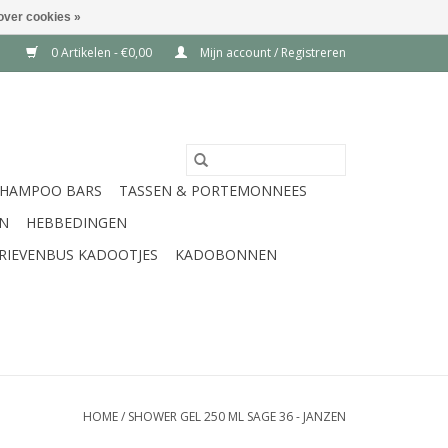
over cookies »
0 Artikelen - €0,00
Mijn account / Registreren
SHAMPOO BARS
TASSEN & PORTEMONNEES
EN
HEBBEDINGEN
RIEVENBUS KADOOTJES
KADOBONNEN
HOME
/
SHOWER GEL 250 ML SAGE 36 - JANZEN