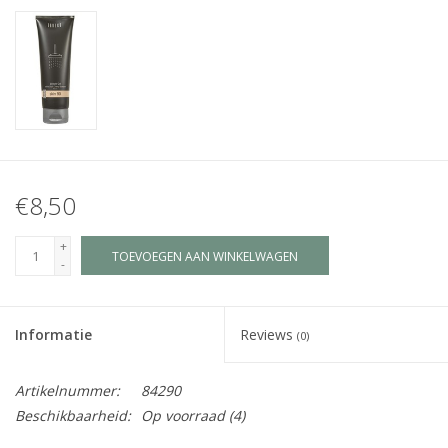
Juf & Meester Cadeaus
Brievenbus Kadootjes
Kadobonnen
Geslaagd!
€8,50
Merken
+
TOEVOEGEN AAN WINKELWAGEN
-
Informatie
Reviews
(0)
Artikelnummer:
84290
Beschikbaarheid:
Op voorraad
(4)