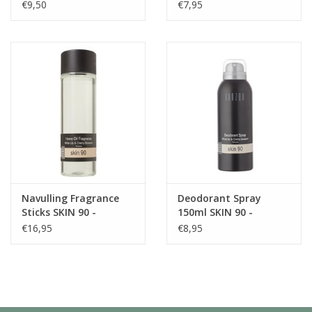
€9,50
€7,95
Navulling Fragrance
Deodorant Spray
Sticks SKIN 90 -
150ml SKIN 90 -
JANZEN
JANZEN
€16,95
€8,95