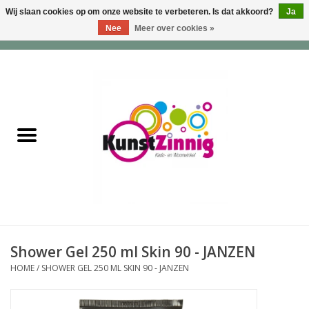
Wij slaan cookies op om onze website te verbeteren. Is dat akkoord?
Ja
Nee
Meer over cookies »
0 Artikelen - €0,00
Home
Servies
Wonen & Lifestyle
Geuren & Zepen
HappySoaps & Shampoo
Bars
Shower Gel 250 ml Skin 90 - JANZEN
HOME
/
SHOWER GEL 250 ML SKIN 90 - JANZEN
Tassen & Portemonnees