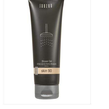
Baby & Kids
Kinderen
Cadeauboeken
Stationery & Gifts
Sieraden
Hebbedingen
Thee, Koffie & wat Lekkers
Wenskaarten