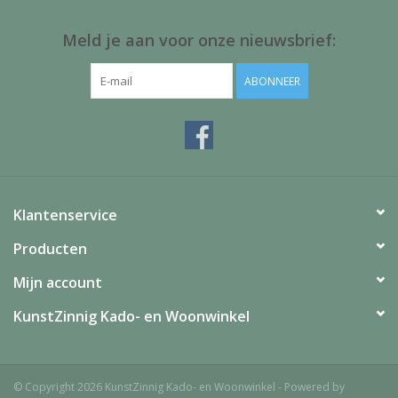
ook erg leuk om weg te geven als kraamcadeau.
Meld je aan voor onze nieuwsbrief:
Geschikt voor 0+ maanden
ABONNEER
Schoonmaakadvies
:
Sophie kan worden schoongemaakt met een licht vochtig
doekje met wat zachte zeep. Wij adviseren Sophie niet onder de
kraan te houden of in bad te doen, het piepje van Sophie kan
hierdoor onherstelbaar beschadigen.
Klantenservice
Let op: Sophie niet steriliseren of in de vaatwasser reinigen!
Producten
Mijn account
KunstZinnig Kado- en Woonwinkel
© Copyright 2026 KunstZinnig Kado- en Woonwinkel - Powered by