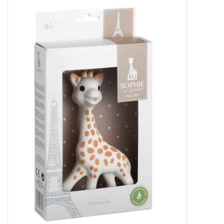
Baby & Kids
Kinderen
Cadeauboeken
Stationery & Gifts
Sieraden
Hebbedingen
Thee, Koffie & wat Lekkers
Wenskaarten