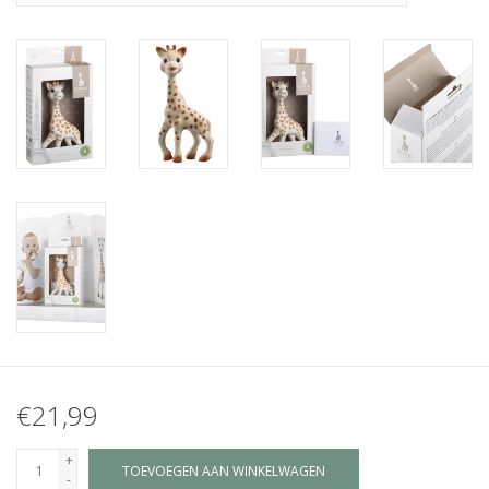
Juf & Meester Cadeaus
Brievenbus Kadootjes
Kadobonnen
Geslaagd!
Merken
€21,99
+
TOEVOEGEN AAN WINKELWAGEN
-