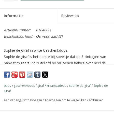
Informatie
Reviews
(0)
Artikelnummer:
616400-1
Beschikbaarheid:
Op voorraad
(3)
Sophie de Giraf in witte Geschenkdoos.
Sophie de giraf is het eerste bijtspeeltje dat de 5 zintuigen van
baby stimuleert. Ze is geliefd bij miljoenen baby's over heel de
wereld.
Sophie de giraf wordt al generaties lang met de hand
baby
/
geschenkdoos
/
giraf
/
kraamcadeau
/
sophie de giraf
/
Sophie de
geproduceerd in Frankrijk. Ze wordt gemaakt van 100%
Giraf
natuurlijk rubber afkomstig van de Hevea boom en bewerkt met
Aan verlanglijst toevoegen
/
Toevoegen om te vergelijken
/
Afdrukken
verf die gebruikt wordt in de voedingsmiddelenindustrie.
Hierdoor is ze absoluut vrij van schadelijke stoffen zoals PVC,
Phthalaten, BPA en andere weekmakers, kortom een veilig en