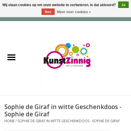
Wij slaan cookies op om onze website te verbeteren. Is dat akkoord?
Ja
Nee
Meer over cookies »
0 Artikelen - €0,00
Home
Servies
Wonen & Lifestyle
Geuren & Zepen
HappySoaps & Shampoo
Bars
Sophie de Giraf in witte Geschenkdoos -
Sophie de Giraf
Tassen & Portemonnees
HOME
/
SOPHIE DE GIRAF IN WITTE GESCHENKDOOS - SOPHIE DE GIRAF