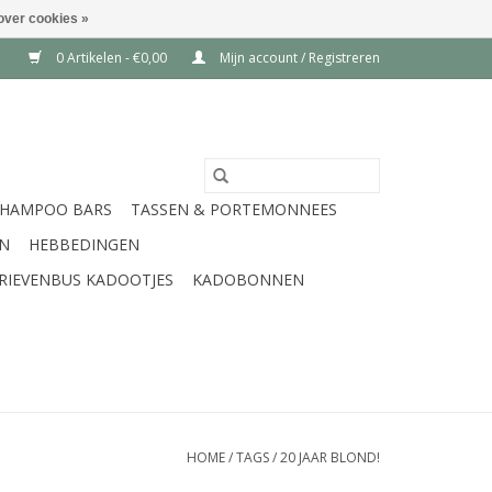
over cookies »
0 Artikelen - €0,00
Mijn account / Registreren
SHAMPOO BARS
TASSEN & PORTEMONNEES
EN
HEBBEDINGEN
RIEVENBUS KADOOTJES
KADOBONNEN
HOME
/
TAGS
/
20 JAAR BLOND!