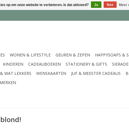
kies op om onze website te verbeteren. Is dat akkoord?
Ja
Nee
Meer 
IES
WONEN & LIFESTYLE
GEUREN & ZEPEN
HAPPYSOAPS & 
KINDEREN
CADEAUBOEKEN
STATIONERY & GIFTS
SIERAD
 & WAT LEKKERS
WENSKAARTEN
JUF & MEESTER CADEAUS
B
MERKEN
 blond!