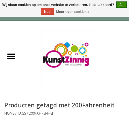
Wij slaan cookies op om onze website te verbeteren. Is dat akkoord?
Ja
Nee
Meer over cookies »
0 Artikelen - €0,00
Home
Servies
Wonen & Lifestyle
Geuren & Zepen
HappySoaps & Shampoo
Bars
Producten getagd met 200Fahrenheit
HOME
/
TAGS
/
200FAHRENHEIT
Tassen & Portemonnees