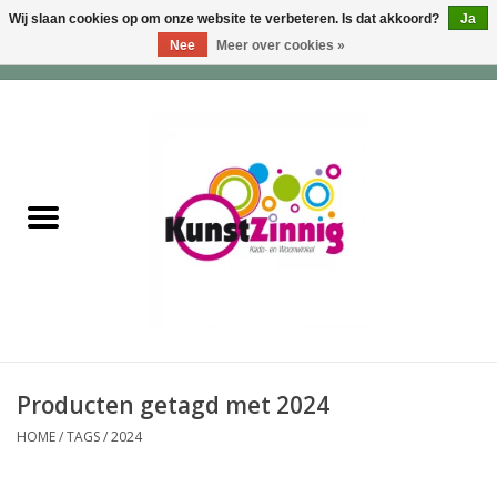
Wij slaan cookies op om onze website te verbeteren. Is dat akkoord?
Ja
Nee
Meer over cookies »
0 Artikelen - €0,00
Home
Servies
Wonen & Lifestyle
Geuren & Zepen
HappySoaps & Shampoo
Bars
Producten getagd met 2024
HOME
/
TAGS
/
2024
Tassen & Portemonnees