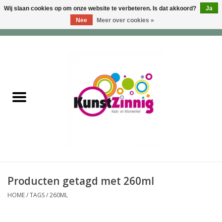
Wij slaan cookies op om onze website te verbeteren. Is dat akkoord?
Ja
Nee
Meer over cookies »
0 Artikelen - €0,00
Home
Servies
Wonen & Lifestyle
Geuren & Zepen
HappySoaps & Shampoo
Bars
Producten getagd met 260ml
HOME
/
TAGS
/
260ML
Tassen & Portemonnees