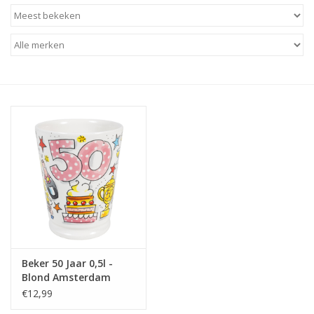
Baby & Kids
Kinderen
Cadeauboeken
Stationery & Gifts
Sieraden
Hebbedingen
Thee, Koffie & wat Lekkers
Beker 50 Jaar 0,5l -
Blond Amsterdam
Wenskaarten
€12,99