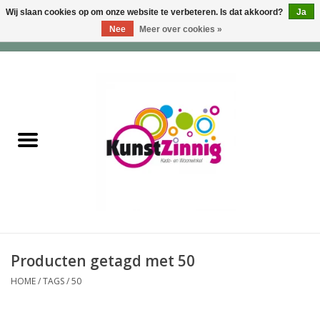
Wij slaan cookies op om onze website te verbeteren. Is dat akkoord?
Ja
Nee
Meer over cookies »
0 Artikelen - €0,00
Home
Servies
Wonen & Lifestyle
Geuren & Zepen
HappySoaps & Shampoo
Bars
Producten getagd met 50
HOME
/
TAGS
/
50
Tassen & Portemonnees