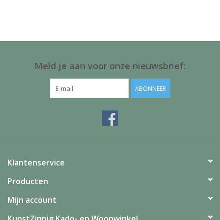
Juf & Meester Cadeaus
Brievenbus Kadootjes
Kadobonnen
Meld je aan voor onze nieuwsbrief:
Geslaagd!
ABONNEER
Merken
Klantenservice
Producten
Mijn account
KunstZinnig Kado- en Woonwinkel