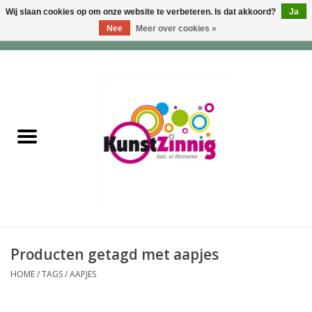
Wij slaan cookies op om onze website te verbeteren. Is dat akkoord?
Ja
Nee
Meer over cookies »
0 Artikelen - €0,00
Home
Servies
Wonen & Lifestyle
Geuren & Zepen
HappySoaps & Shampoo
Bars
Producten getagd met aapjes
HOME
/
TAGS
/
AAPJES
Tassen & Portemonnees