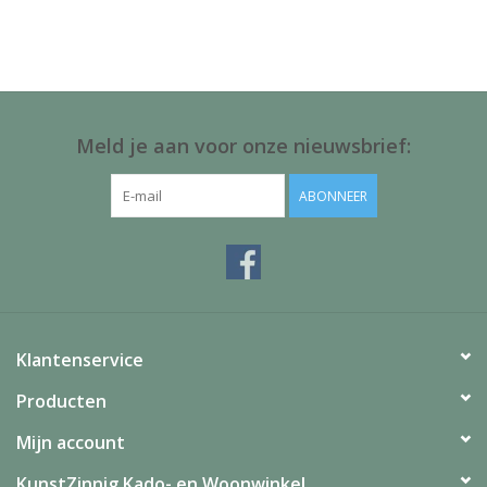
Juf & Meester Cadeaus
Brievenbus Kadootjes
Kadobonnen
Meld je aan voor onze nieuwsbrief:
Geslaagd!
ABONNEER
Merken
Klantenservice
Producten
Mijn account
KunstZinnig Kado- en Woonwinkel