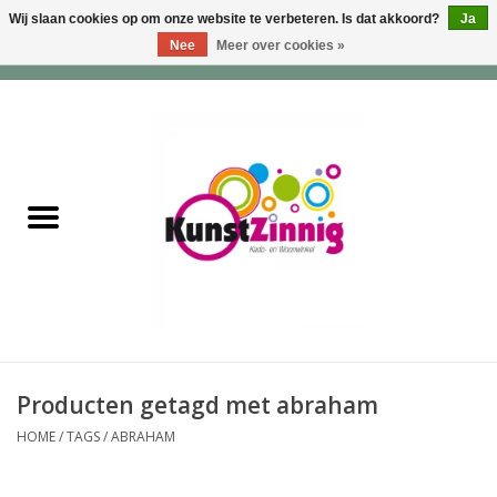
Wij slaan cookies op om onze website te verbeteren. Is dat akkoord?
Ja
Nee
Meer over cookies »
0 Artikelen - €0,00
Home
Servies
Wonen & Lifestyle
Geuren & Zepen
HappySoaps & Shampoo
Bars
Producten getagd met abraham
HOME
/
TAGS
/
ABRAHAM
Tassen & Portemonnees