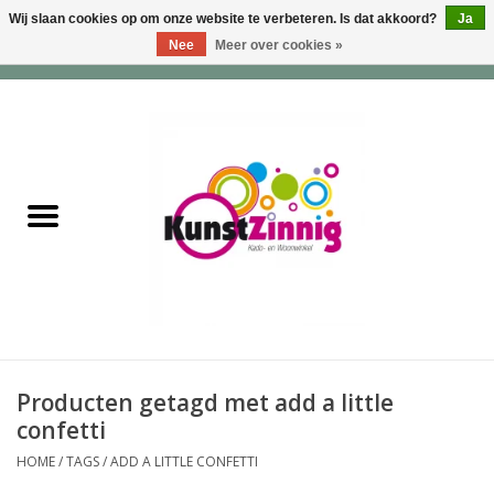
Wij slaan cookies op om onze website te verbeteren. Is dat akkoord?
Ja
Nee
Meer over cookies »
0 Artikelen - €0,00
Home
Servies
Wonen & Lifestyle
Geuren & Zepen
HappySoaps & Shampoo
Bars
Producten getagd met add a little
confetti
Tassen & Portemonnees
HOME
/
TAGS
/
ADD A LITTLE CONFETTI