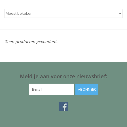
Baby & Kids
Kinderen
Cadeauboeken
Geen producten gevonden!...
Stationery & Gifts
Sieraden
Meld je aan voor onze nieuwsbrief:
Hebbedingen
ABONNEER
Thee, Koffie & wat Lekkers
Wenskaarten