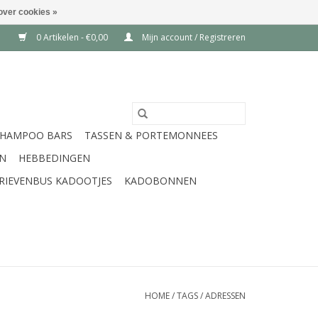
over cookies »
0 Artikelen - €0,00
Mijn account / Registreren
SHAMPOO BARS
TASSEN & PORTEMONNEES
EN
HEBBEDINGEN
RIEVENBUS KADOOTJES
KADOBONNEN
HOME
/
TAGS
/
ADRESSEN