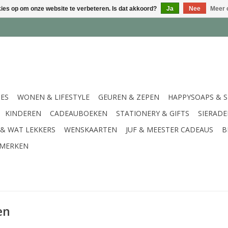
kies op om onze website te verbeteren. Is dat akkoord?
Ja
Nee
Meer 
IES
WONEN & LIFESTYLE
GEUREN & ZEPEN
HAPPYSOAPS & 
KINDEREN
CADEAUBOEKEN
STATIONERY & GIFTS
SIERAD
 & WAT LEKKERS
WENSKAARTEN
JUF & MEESTER CADEAUS
B
MERKEN
en