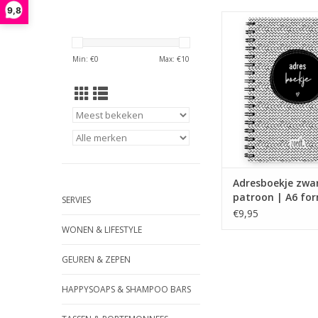
9,8
In dit leuke adresb
alfabet bewaar je alle
adressen. Achterin he
Min: €
0
Max: €
10
ruimte voor notities.
heeft een mooi zw
patroon.
TOEVOEGEN AAN WI
Adresboekje zwar
patroon | A6 fo
SERVIES
Zoedt
€9,95
WONEN & LIFESTYLE
GEUREN & ZEPEN
HAPPYSOAPS & SHAMPOO BARS