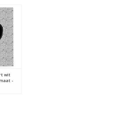
oekje met
 belangrijke
t boekje is
 Het boekje
art wit
NKELWAGEN
t wit
rmaat -