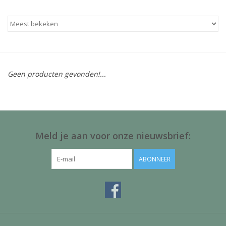
Baby & Kids
Kinderen
Cadeauboeken
Geen producten gevonden!...
Stationery & Gifts
Sieraden
Meld je aan voor onze nieuwsbrief:
Hebbedingen
ABONNEER
Thee, Koffie & wat Lekkers
Wenskaarten