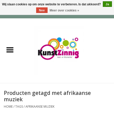
Wij slaan cookies op om onze website te verbeteren. Is dat akkoord?
Ja
Nee
Meer over cookies »
0 Artikelen - €0,00
Home
Servies
Wonen & Lifestyle
Geuren & Zepen
HappySoaps & Shampoo
Bars
Producten getagd met afrikaanse
muziek
Tassen & Portemonnees
HOME
/
TAGS
/
AFRIKAANSE MUZIEK