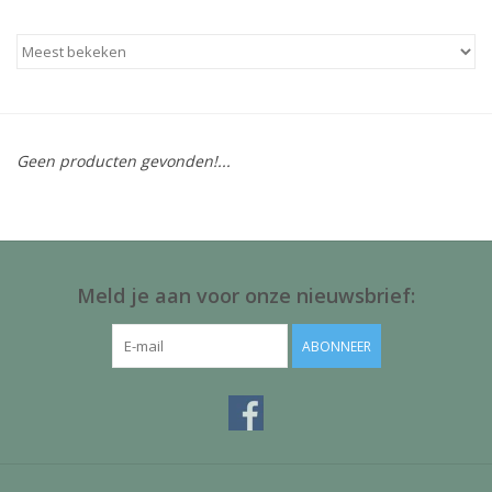
Baby & Kids
Kinderen
Cadeauboeken
Geen producten gevonden!...
Stationery & Gifts
Sieraden
Meld je aan voor onze nieuwsbrief:
Hebbedingen
ABONNEER
Thee, Koffie & wat Lekkers
Wenskaarten