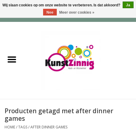
Wij slaan cookies op om onze website te verbeteren. Is dat akkoord?
Ja
Nee
Meer over cookies »
0 Artikelen - €0,00
Home
Servies
Wonen & Lifestyle
Geuren & Zepen
HappySoaps & Shampoo
Bars
Producten getagd met after dinner
games
Tassen & Portemonnees
HOME
/
TAGS
/
AFTER DINNER GAMES