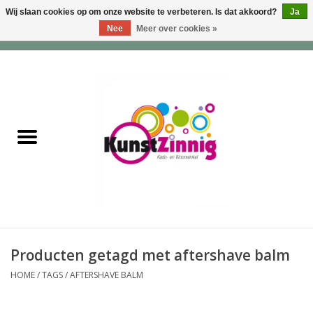
Wij slaan cookies op om onze website te verbeteren. Is dat akkoord?
Ja
Nee
Meer over cookies »
0 Artikelen - €0,00
Home
Servies
Wonen & Lifestyle
Geuren & Zepen
HappySoaps & Shampoo
Bars
Producten getagd met aftershave balm
HOME
/
TAGS
/
AFTERSHAVE BALM
Tassen & Portemonnees