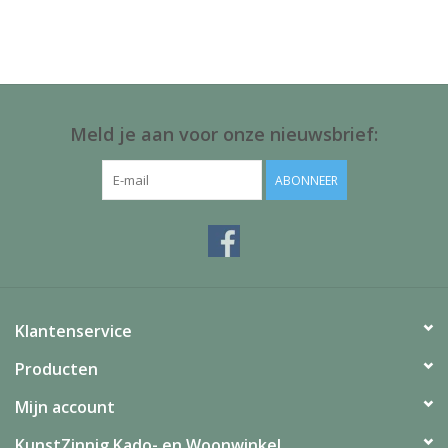
Juf & Meester Cadeaus
Brievenbus Kadootjes
Kadobonnen
Meld je aan voor onze nieuwsbrief:
Geslaagd!
ABONNEER
Merken
Klantenservice
Producten
Mijn account
KunstZinnig Kado- en Woonwinkel