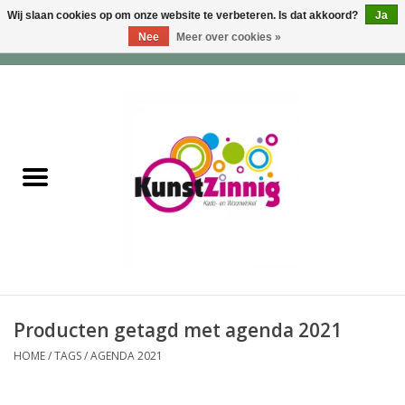
Wij slaan cookies op om onze website te verbeteren. Is dat akkoord?
Ja
Nee
Meer over cookies »
0 Artikelen - €0,00
Home
Servies
Wonen & Lifestyle
Geuren & Zepen
HappySoaps & Shampoo
Bars
Producten getagd met agenda 2021
HOME
/
TAGS
/
AGENDA 2021
Tassen & Portemonnees