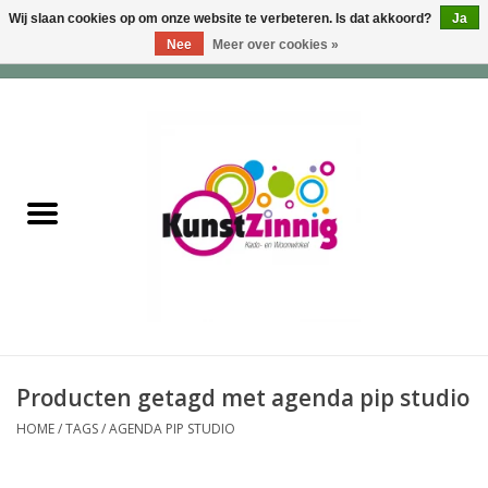
Wij slaan cookies op om onze website te verbeteren. Is dat akkoord?
Ja
Nee
Meer over cookies »
0 Artikelen - €0,00
Home
Servies
Wonen & Lifestyle
Geuren & Zepen
HappySoaps & Shampoo
Bars
Producten getagd met agenda pip studio
HOME
/
TAGS
/
AGENDA PIP STUDIO
Tassen & Portemonnees