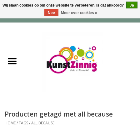
Wij slaan cookies op om onze website te verbeteren. Is dat akkoord?
Ja
Nee
Meer over cookies »
0 Artikelen - €0,00
Home
Servies
Wonen & Lifestyle
Geuren & Zepen
HappySoaps & Shampoo
Bars
Producten getagd met all because
HOME
/
TAGS
/
ALL BECAUSE
Tassen & Portemonnees