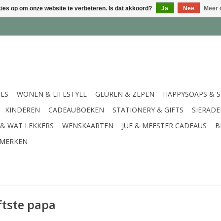
kies op om onze website te verbeteren. Is dat akkoord?
Ja
Nee
Meer 
IES
WONEN & LIFESTYLE
GEUREN & ZEPEN
HAPPYSOAPS & 
KINDEREN
CADEAUBOEKEN
STATIONERY & GIFTS
SIERAD
 & WAT LEKKERS
WENSKAARTEN
JUF & MEESTER CADEAUS
B
MERKEN
ftste papa