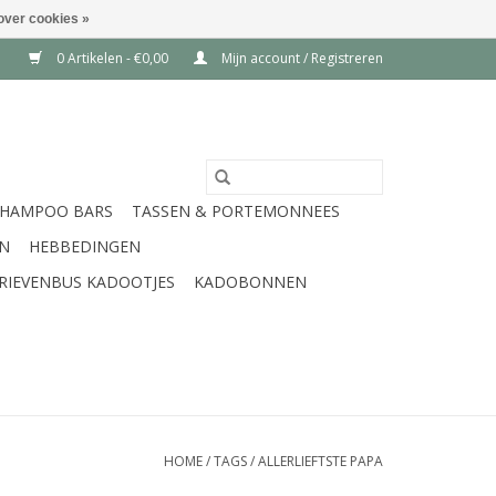
over cookies »
0 Artikelen - €0,00
Mijn account / Registreren
SHAMPOO BARS
TASSEN & PORTEMONNEES
EN
HEBBEDINGEN
RIEVENBUS KADOOTJES
KADOBONNEN
HOME
/
TAGS
/
ALLERLIEFTSTE PAPA