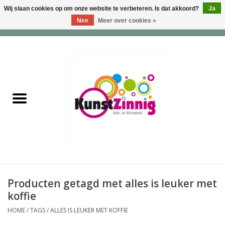
Wij slaan cookies op om onze website te verbeteren. Is dat akkoord?
Ja
Nee
Meer over cookies »
0 Artikelen - €0,00
Home
Servies
Wonen & Lifestyle
Geuren & Zepen
HappySoaps & Shampoo
Bars
Producten getagd met alles is leuker met
koffie
Tassen & Portemonnees
HOME
/
TAGS
/
ALLES IS LEUKER MET KOFFIE