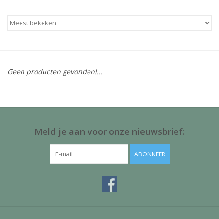
Baby & Kids
Kinderen
Cadeauboeken
Geen producten gevonden!...
Stationery & Gifts
Sieraden
Meld je aan voor onze nieuwsbrief:
Hebbedingen
ABONNEER
Thee, Koffie & wat Lekkers
Wenskaarten