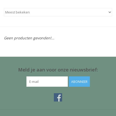
Baby & Kids
Kinderen
Cadeauboeken
Geen producten gevonden!...
Stationery & Gifts
Sieraden
Meld je aan voor onze nieuwsbrief:
Hebbedingen
ABONNEER
Thee, Koffie & wat Lekkers
Wenskaarten