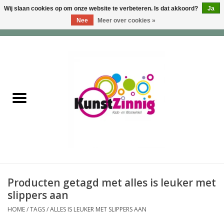
Wij slaan cookies op om onze website te verbeteren. Is dat akkoord?
Ja
Nee
Meer over cookies »
0 Artikelen - €0,00
Home
Servies
Wonen & Lifestyle
Geuren & Zepen
HappySoaps & Shampoo
Bars
Producten getagd met alles is leuker met
slippers aan
Tassen & Portemonnees
HOME
/
TAGS
/
ALLES IS LEUKER MET SLIPPERS AAN