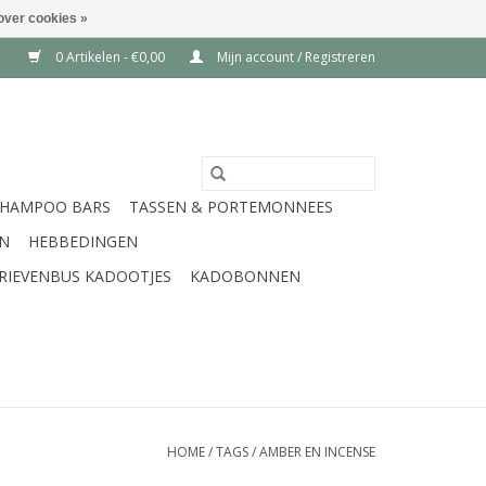
over cookies »
0 Artikelen - €0,00
Mijn account / Registreren
SHAMPOO BARS
TASSEN & PORTEMONNEES
EN
HEBBEDINGEN
RIEVENBUS KADOOTJES
KADOBONNEN
HOME
/
TAGS
/
AMBER EN INCENSE