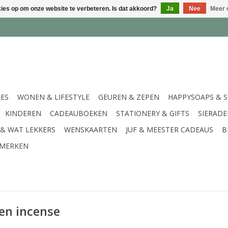
kies op om onze website te verbeteren. Is dat akkoord?
Ja
Nee
Meer 
IES
WONEN & LIFESTYLE
GEUREN & ZEPEN
HAPPYSOAPS & 
KINDEREN
CADEAUBOEKEN
STATIONERY & GIFTS
SIERAD
 & WAT LEKKERS
WENSKAARTEN
JUF & MEESTER CADEAUS
B
MERKEN
en incense