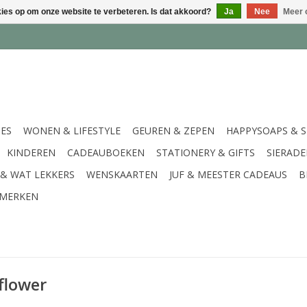
kies op om onze website te verbeteren. Is dat akkoord?
Ja
Nee
Meer 
IES
WONEN & LIFESTYLE
GEUREN & ZEPEN
HAPPYSOAPS & 
KINDEREN
CADEAUBOEKEN
STATIONERY & GIFTS
SIERAD
 & WAT LEKKERS
WENSKAARTEN
JUF & MEESTER CADEAUS
B
MERKEN
flower