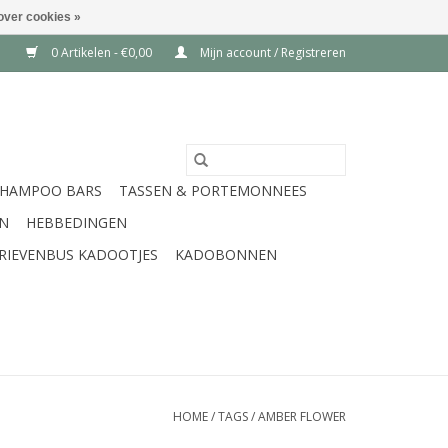
over cookies »
0 Artikelen - €0,00
Mijn account / Registreren
SHAMPOO BARS
TASSEN & PORTEMONNEES
EN
HEBBEDINGEN
RIEVENBUS KADOOTJES
KADOBONNEN
HOME
/
TAGS
/
AMBER FLOWER