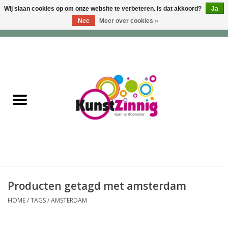
Wij slaan cookies op om onze website te verbeteren. Is dat akkoord?
Ja
Nee
Meer over cookies »
0 Artikelen - €0,00
Home
Servies
Wonen & Lifestyle
Geuren & Zepen
HappySoaps & Shampoo
Bars
Producten getagd met amsterdam
HOME
/
TAGS
/
AMSTERDAM
Tassen & Portemonnees