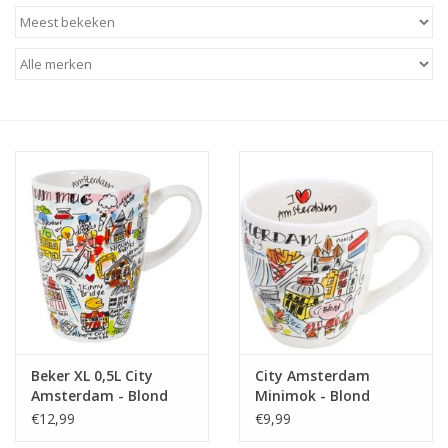
Baby & Kids
Kinderen
Cadeauboeken
Stationery & Gifts
Sieraden
Hebbedingen
Thee, Koffie & wat Lekkers
Beker XL 0,5L City
City Amsterdam
Amsterdam - Blond
Minimok - Blond
Wenskaarten
Amsterdam
Amsterdam
€12,99
€9,99