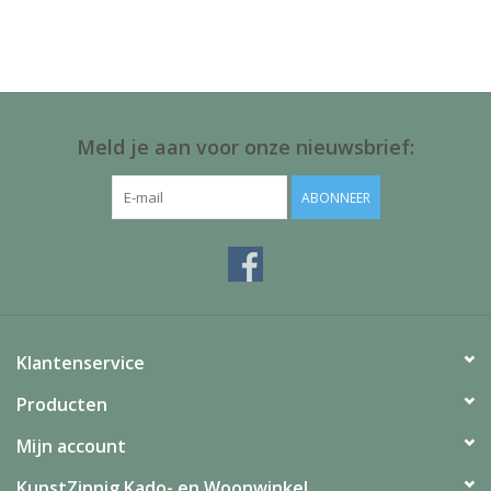
Juf & Meester Cadeaus
Brievenbus Kadootjes
Kadobonnen
Meld je aan voor onze nieuwsbrief:
Geslaagd!
ABONNEER
Merken
Klantenservice
Producten
Mijn account
KunstZinnig Kado- en Woonwinkel