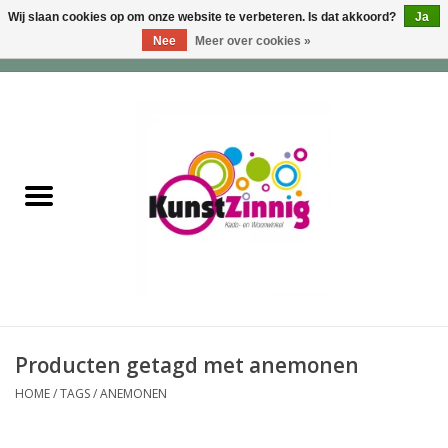
Wij slaan cookies op om onze website te verbeteren. Is dat akkoord?
Ja
Nee
Meer over cookies »
0 Artikelen - €0,00
Home
Servies
Wonen & Lifestyle
Geuren & Zepen
HappySoaps & Shampoo
Bars
Producten getagd met anemonen
HOME
/
TAGS
/
ANEMONEN
Tassen & Portemonnees