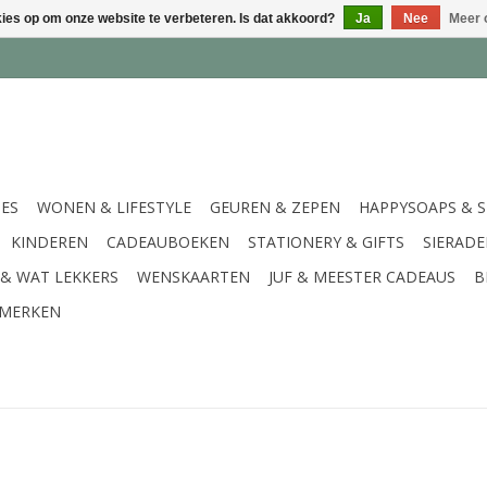
kies op om onze website te verbeteren. Is dat akkoord?
Ja
Nee
Meer 
IES
WONEN & LIFESTYLE
GEUREN & ZEPEN
HAPPYSOAPS & 
KINDEREN
CADEAUBOEKEN
STATIONERY & GIFTS
SIERAD
 & WAT LEKKERS
WENSKAARTEN
JUF & MEESTER CADEAUS
B
MERKEN