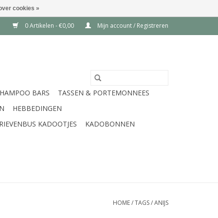
over cookies »
0 Artikelen - €0,00
Mijn account / Registreren
SHAMPOO BARS
TASSEN & PORTEMONNEES
EN
HEBBEDINGEN
RIEVENBUS KADOOTJES
KADOBONNEN
HOME
/
TAGS
/
ANIJS