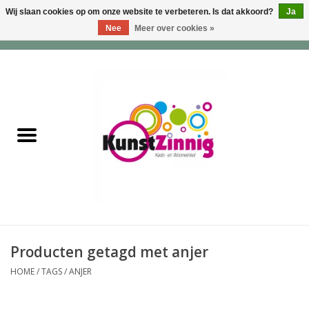
Wij slaan cookies op om onze website te verbeteren. Is dat akkoord?
Ja
Nee
Meer over cookies »
0 Artikelen - €0,00
Home
Servies
Wonen & Lifestyle
Geuren & Zepen
HappySoaps & Shampoo
Bars
Producten getagd met anjer
HOME
/
TAGS
/
ANJER
Tassen & Portemonnees