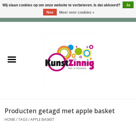
Wij slaan cookies op om onze website te verbeteren. Is dat akkoord?
Ja
Nee
Meer over cookies »
0 Artikelen - €0,00
Home
Servies
Wonen & Lifestyle
Geuren & Zepen
HappySoaps & Shampoo
Bars
Producten getagd met apple basket
HOME
/
TAGS
/
APPLE BASKET
Tassen & Portemonnees