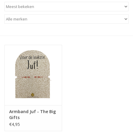
Baby & Kids
Kinderen
Cadeauboeken
Stationery & Gifts
Sieraden
Hebbedingen
Thee, Koffie & wat Lekkers
Armband Juf - The Big
Gifts
Wenskaarten
€4,95