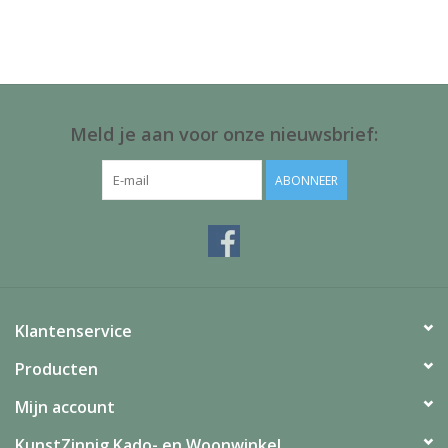
Juf & Meester Cadeaus
Brievenbus Kadootjes
Kadobonnen
Meld je aan voor onze nieuwsbrief:
Geslaagd!
ABONNEER
Merken
Klantenservice
Producten
Mijn account
KunstZinnig Kado- en Woonwinkel