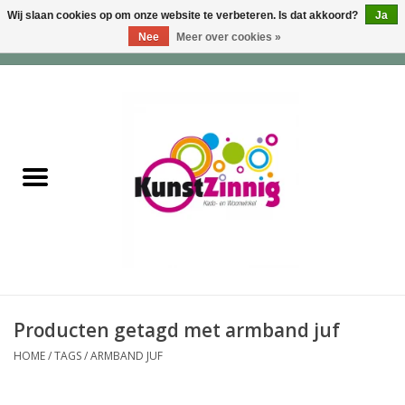
Wij slaan cookies op om onze website te verbeteren. Is dat akkoord?
Ja
Nee
Meer over cookies »
0 Artikelen - €0,00
Home
Servies
Wonen & Lifestyle
Geuren & Zepen
HappySoaps & Shampoo
Bars
Producten getagd met armband juf
HOME
/
TAGS
/
ARMBAND JUF
Tassen & Portemonnees