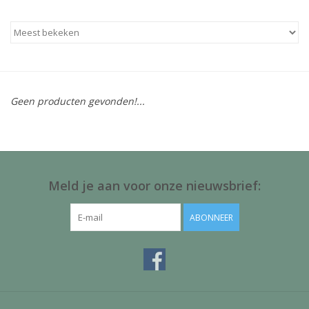
Baby & Kids
Kinderen
Cadeauboeken
Geen producten gevonden!...
Stationery & Gifts
Sieraden
Meld je aan voor onze nieuwsbrief:
Hebbedingen
ABONNEER
Thee, Koffie & wat Lekkers
Wenskaarten