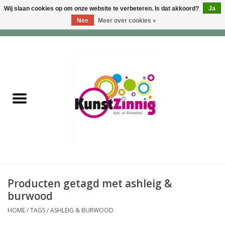
Wij slaan cookies op om onze website te verbeteren. Is dat akkoord?
Ja
Nee
Meer over cookies »
0 Artikelen - €0,00
Home
Servies
Wonen & Lifestyle
Geuren & Zepen
HappySoaps & Shampoo
Bars
Producten getagd met ashleig &
burwood
Tassen & Portemonnees
HOME
/
TAGS
/
ASHLEIG & BURWOOD