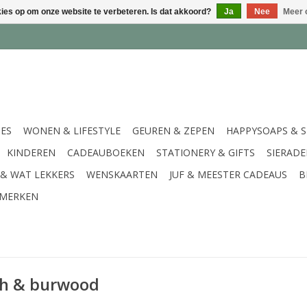
kies op om onze website te verbeteren. Is dat akkoord?
Ja
Nee
Meer 
IES
WONEN & LIFESTYLE
GEUREN & ZEPEN
HAPPYSOAPS & 
KINDEREN
CADEAUBOEKEN
STATIONERY & GIFTS
SIERAD
 & WAT LEKKERS
WENSKAARTEN
JUF & MEESTER CADEAUS
B
MERKEN
gh & burwood