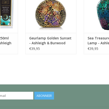
van Ashleigh 
TOEVOEGEN AAN WINKELWAGEN
ruimte
TOEVOEGEN AA
250ml
Geurlamp Golden Sunset
Sea Treasur
shleigh
- Ashleigh & Burwood
Lamp - Ashl
Burwood
€39,95
€39,95
ABONNEER