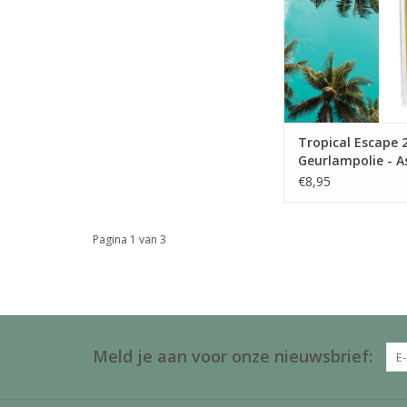
Tropical Escape 
Geurlampolie - A
& Burwood
€8,95
Pagina 1 van 3
Meld je aan voor onze nieuwsbrief: