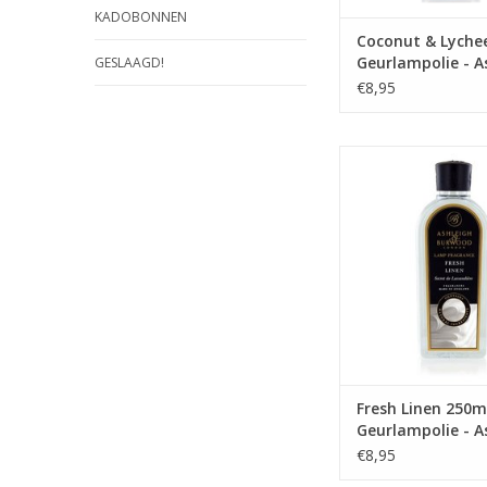
KADOBONNEN
Coconut & Lyche
Geurlampolie - A
GESLAAGD!
& Burwood
€8,95
De geur van frisse wi
wapperend in een lich
Subtiele aloë, fra
lavendel en citrus v
een nostalgische
TOEVOEGEN AAN WI
Fresh Linen 250m
Geurlampolie - A
& Burwood
€8,95