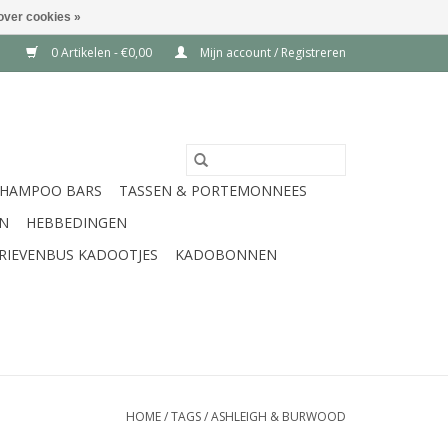
over cookies »
0 Artikelen - €0,00
Mijn account / Registreren
SHAMPOO BARS
TASSEN & PORTEMONNEES
EN
HEBBEDINGEN
RIEVENBUS KADOOTJES
KADOBONNEN
HOME
/
TAGS
/
ASHLEIGH & BURWOOD