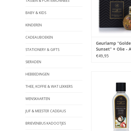
TASSEN & PORTEMONNEES
kleurrijk effect. Door
van deze mozaïek 
BABY & KIDS
schittert de lamp 
beweging en licht
KINDEREN
TOEVOEGEN AAN WI
CADEAUBOEKEN
Geurlamp "Golde
Sunset" + Olie - 
STATIONERY & GIFTS
& Burwood
€49,95
SIERADEN
HEBBEDINGEN
Deze geur is een tro
De geur start met t
citroen en limoen o
THEE, KOFFIE & WAT LEKKERS
van exotische bl
WENSKAARTEN
TOEVOEGEN AAN WI
JUF & MEESTER CADEAUS
BRIEVENBUS KADOOTJES