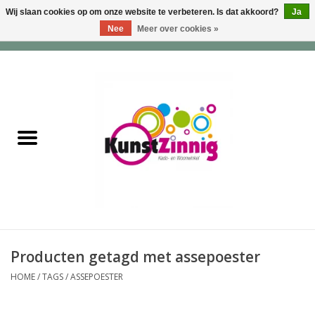
Wij slaan cookies op om onze website te verbeteren. Is dat akkoord?
Ja
Nee
Meer over cookies »
0 Artikelen - €0,00
Home
Servies
Wonen & Lifestyle
Geuren & Zepen
HappySoaps & Shampoo
Bars
Producten getagd met assepoester
HOME
/
TAGS
/
ASSEPOESTER
Tassen & Portemonnees