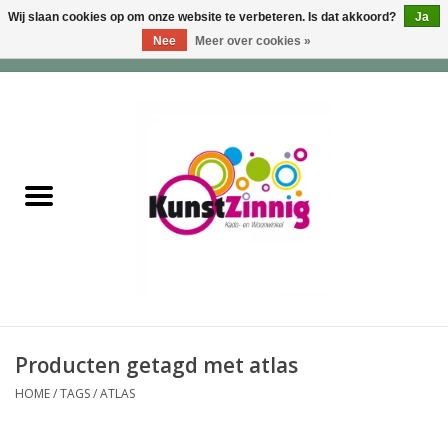
Wij slaan cookies op om onze website te verbeteren. Is dat akkoord?
Ja
Nee
Meer over cookies »
0 Artikelen - €0,00
Home
Servies
Wonen & Lifestyle
Geuren & Zepen
HappySoaps & Shampoo
Bars
Producten getagd met atlas
HOME
/
TAGS
/
ATLAS
Tassen & Portemonnees