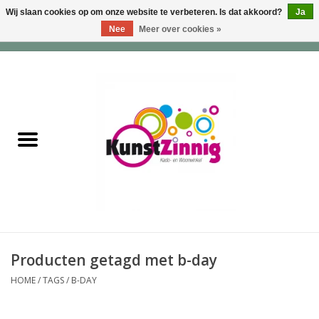
Wij slaan cookies op om onze website te verbeteren. Is dat akkoord?
Ja
Nee
Meer over cookies »
0 Artikelen - €0,00
Home
Servies
Wonen & Lifestyle
Geuren & Zepen
HappySoaps & Shampoo
Bars
Producten getagd met b-day
HOME
/
TAGS
/
B-DAY
Tassen & Portemonnees