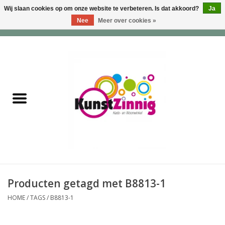
Wij slaan cookies op om onze website te verbeteren. Is dat akkoord?
Ja
Nee
Meer over cookies »
0 Artikelen - €0,00
Home
Servies
Wonen & Lifestyle
Geuren & Zepen
HappySoaps & Shampoo
Bars
Producten getagd met B8813-1
HOME
/
TAGS
/
B8813-1
Tassen & Portemonnees