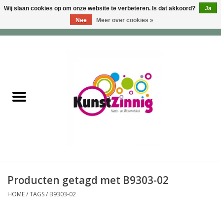
Wij slaan cookies op om onze website te verbeteren. Is dat akkoord?
Ja
Nee
Meer over cookies »
0 Artikelen - €0,00
Home
Servies
Wonen & Lifestyle
Geuren & Zepen
HappySoaps & Shampoo
Bars
Producten getagd met B9303-02
HOME
/
TAGS
/
B9303-02
Tassen & Portemonnees