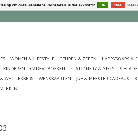
kies op om onze website te verbeteren. Is dat akkoord?
Ja
Nee
Meer 
IES
WONEN & LIFESTYLE
GEUREN & ZEPEN
HAPPYSOAPS & 
KINDEREN
CADEAUBOEKEN
STATIONERY & GIFTS
SIERAD
 & WAT LEKKERS
WENSKAARTEN
JUF & MEESTER CADEAUS
B
MERKEN
03