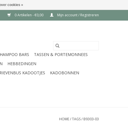
over cookies »
0 Artikelen - €0,00
Mijn account / Registreren
SHAMPOO BARS
TASSEN & PORTEMONNEES
EN
HEBBEDINGEN
RIEVENBUS KADOOTJES
KADOBONNEN
HOME
/
TAGS
/
B9303-03