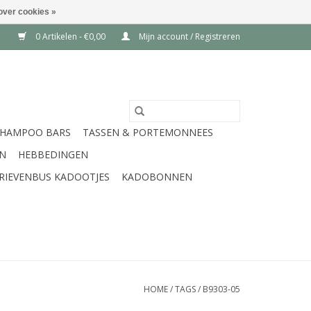
over cookies »
0 Artikelen - €0,00
Mijn account / Registreren
SHAMPOO BARS
TASSEN & PORTEMONNEES
EN
HEBBEDINGEN
RIEVENBUS KADOOTJES
KADOBONNEN
HOME
/
TAGS
/
B9303-05