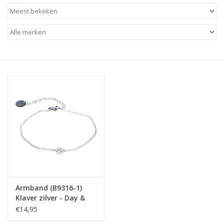
Baby & Kids
Kinderen
Cadeauboeken
Stationery & Gifts
Sieraden
Hebbedingen
Thee, Koffie & wat Lekkers
Armband (B9316-1)
Klaver zilver - Day &
Wenskaarten
Eve by Go Dutch Label
€14,95