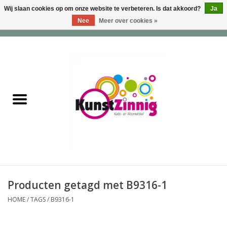
Wij slaan cookies op om onze website te verbeteren. Is dat akkoord?
Ja
Nee
Meer over cookies »
0 Artikelen - €0,00
Home
Servies
Wonen & Lifestyle
Geuren & Zepen
HappySoaps & Shampoo
Bars
Producten getagd met B9316-1
HOME
/
TAGS
/
B9316-1
Tassen & Portemonnees