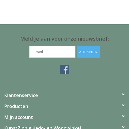
Juf & Meester Cadeaus
Brievenbus Kadootjes
Kadobonnen
Meld je aan voor onze nieuwsbrief:
Geslaagd!
ABONNEER
Merken
Klantenservice
Producten
Mijn account
KunstZinnig Kado- en Woonwinkel