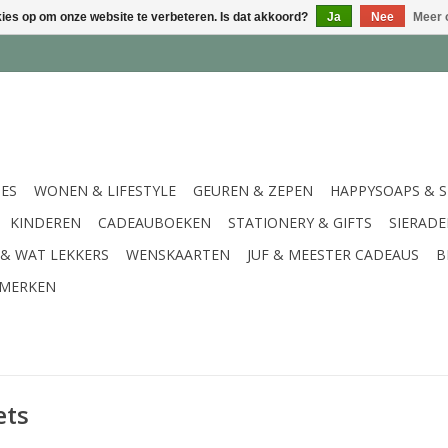
kies op om onze website te verbeteren. Is dat akkoord?
Ja
Nee
Meer 
IES
WONEN & LIFESTYLE
GEUREN & ZEPEN
HAPPYSOAPS & 
KINDEREN
CADEAUBOEKEN
STATIONERY & GIFTS
SIERAD
 & WAT LEKKERS
WENSKAARTEN
JUF & MEESTER CADEAUS
B
MERKEN
ets