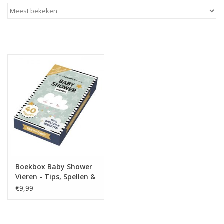
Baby & Kids
Kinderen
Cadeauboeken
Stationery & Gifts
Sieraden
Hebbedingen
Boekbox Baby Shower
Thee, Koffie & wat Lekkers
Vieren - Tips, Spellen &
Recepten
€9,99
Wenskaarten