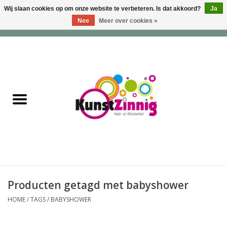
Wij slaan cookies op om onze website te verbeteren. Is dat akkoord?
Ja
Nee
Meer over cookies »
0 Artikelen - €0,00
Home
Servies
Wonen & Lifestyle
Geuren & Zepen
HappySoaps & Shampoo
Bars
Producten getagd met babyshower
HOME
/
TAGS
/
BABYSHOWER
Tassen & Portemonnees