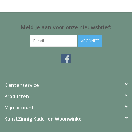
Juf & Meester Cadeaus
Brievenbus Kadootjes
Meld je aan voor onze nieuwsbrief:
Kadobonnen
ABONNEER
Geslaagd!
Merken
Klantenservice
Producten
Mijn account
KunstZinnig Kado- en Woonwinkel