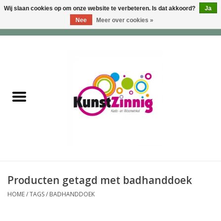
Wij slaan cookies op om onze website te verbeteren. Is dat akkoord?
Ja
Nee
Meer over cookies »
0 Artikelen - €0,00
Home
Servies
Wonen & Lifestyle
Geuren & Zepen
HappySoaps & Shampoo
Bars
Producten getagd met badhanddoek
HOME
/
TAGS
/
BADHANDDOEK
Tassen & Portemonnees