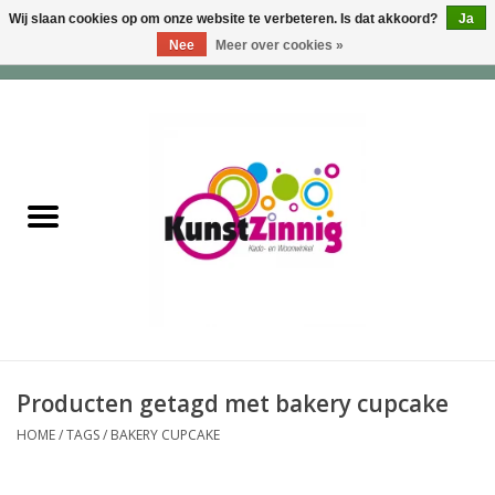
Wij slaan cookies op om onze website te verbeteren. Is dat akkoord?
Ja
Nee
Meer over cookies »
0 Artikelen - €0,00
Home
Servies
Wonen & Lifestyle
Geuren & Zepen
HappySoaps & Shampoo
Bars
Producten getagd met bakery cupcake
HOME
/
TAGS
/
BAKERY CUPCAKE
Tassen & Portemonnees