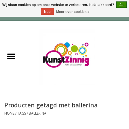
Wij slaan cookies op om onze website te verbeteren. Is dat akkoord?
Ja
Nee
Meer over cookies »
0 Artikelen - €0,00
Home
Servies
Wonen & Lifestyle
Geuren & Zepen
HappySoaps & Shampoo
Bars
Producten getagd met ballerina
HOME
/
TAGS
/
BALLERINA
Tassen & Portemonnees