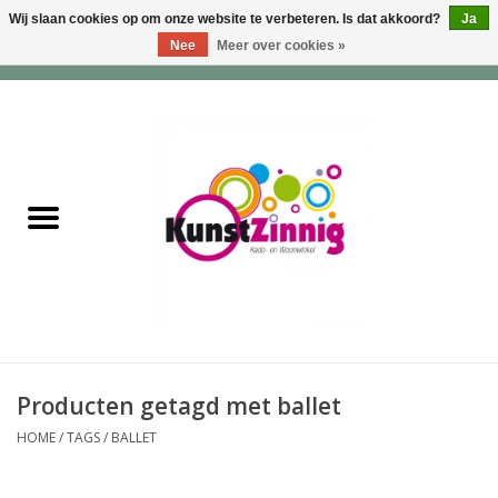
Wij slaan cookies op om onze website te verbeteren. Is dat akkoord?
Ja
Nee
Meer over cookies »
0 Artikelen - €0,00
Home
Servies
Wonen & Lifestyle
Geuren & Zepen
HappySoaps & Shampoo
Bars
Producten getagd met ballet
HOME
/
TAGS
/
BALLET
Tassen & Portemonnees