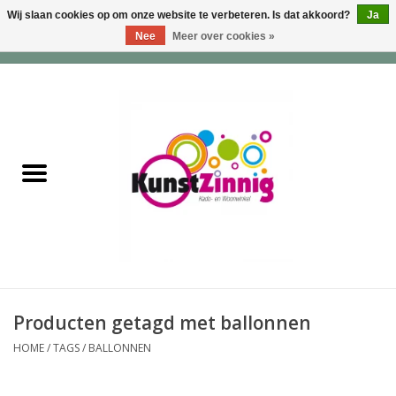
Wij slaan cookies op om onze website te verbeteren. Is dat akkoord?
Ja
Nee
Meer over cookies »
0 Artikelen - €0,00
Home
Servies
Wonen & Lifestyle
Geuren & Zepen
HappySoaps & Shampoo
Bars
Producten getagd met ballonnen
HOME
/
TAGS
/
BALLONNEN
Tassen & Portemonnees