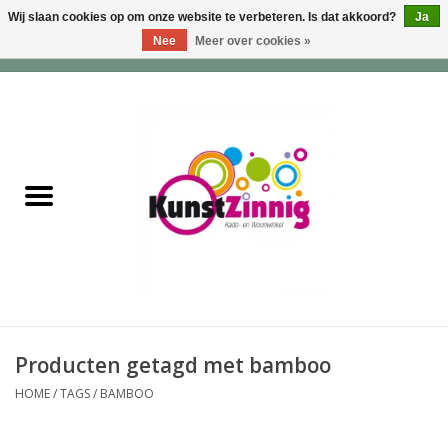
Wij slaan cookies op om onze website te verbeteren. Is dat akkoord?
Ja
Nee
Meer over cookies »
0 Artikelen - €0,00
Home
Servies
Wonen & Lifestyle
Geuren & Zepen
HappySoaps & Shampoo
Bars
Producten getagd met bamboo
HOME
/
TAGS
/
BAMBOO
Tassen & Portemonnees