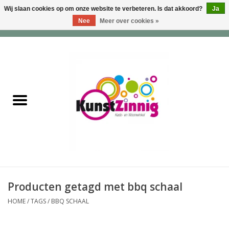
Wij slaan cookies op om onze website te verbeteren. Is dat akkoord?
Ja
Nee
Meer over cookies »
0 Artikelen - €0,00
Home
Servies
Wonen & Lifestyle
Geuren & Zepen
HappySoaps & Shampoo
Bars
Producten getagd met bbq schaal
HOME
/
TAGS
/
BBQ SCHAAL
Tassen & Portemonnees