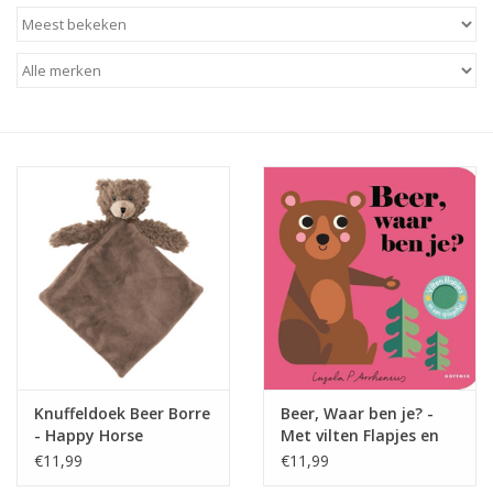
Baby & Kids
Kinderen
Cadeauboeken
Stationery & Gifts
Sieraden
Hebbedingen
Thee, Koffie & wat Lekkers
Knuffeldoek Beer Borre
Beer, Waar ben je? -
- Happy Horse
Met vilten Flapjes en
Wenskaarten
een spiegeltje
€11,99
€11,99