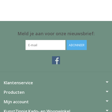
Juf & Meester Cadeaus
Brievenbus Kadootjes
Kadobonnen
Meld je aan voor onze nieuwsbrief:
Geslaagd!
ABONNEER
Merken
Klantenservice
Producten
Mijn account
KunstZinnig Kado- en Woonwinkel