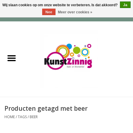
Wij slaan cookies op om onze website te verbeteren. Is dat akkoord?
Ja
Nee
Meer over cookies »
0 Artikelen - €0,00
Home
Servies
Wonen & Lifestyle
Geuren & Zepen
HappySoaps & Shampoo
Bars
Producten getagd met beer
HOME
/
TAGS
/
BEER
Tassen & Portemonnees